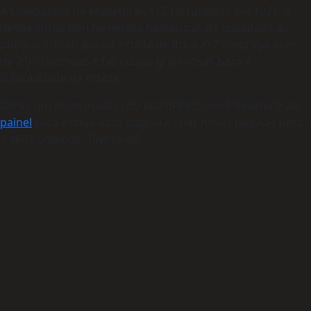
A Companhia de Miniaturas XYZ foi fundada em 1971, e
desde então tem fornecido miniaturas de qualidade ao
público. Localizada na cidade de Itu, a XYZ emprega mais
de 2.000 pessoas e faz coisas grandiosas para a
comunidade da cidade.
Como um novo usuário do WordPress, você deveria ir ao
painel
para excluir essa página e criar novas páginas para
o seu conteúdo. Divirta-se!